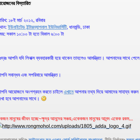
য়োজনের বিস্তারিত
ারিখ: ১৮ই মার্চ ২০১২, রবিবার
্থান:
ইউনাইটেড ইন্টারন্যাশনাল ইউনিভার্সিটি
, ধানমন্ডি, ঢাকা
ময়: সকাল ১০:০০ টা হতে বিকাল ৬:০০ টা
িঃদ্রঃ আপনি যদি লিনাক্স ব্যবহারকারী হয়ে থাকেন তাহলেও আমন্ত্রিত। আপনাদের সাথে
পনি সবান্ধব এবং সপরিবারে আমন্ত্রিত।
পনি আয়োজনে অংশগ্রহন করতে চাইলে
এখানে
আপনার তথ্য দিয়ে আমাদের সাহায্য করু
েখা হবে আপনাদের সাথে।
কজন মানুষের জীবন হচ্ছে~ক্ষুদ্র আনন্দের সঞ্চয়,একেকজন মানুষের আনন্দ একেক রকম...
নযোগাযোগ সচিবঃ
ফাউন্ডেশন ফর ওপেন সোর্স সলিউশনস বাংলাদেশ,
নীতি নির্ধারকঃ
মুক্ত প্