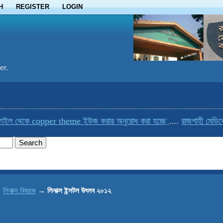
H
REGISTER
LOGIN
er.
ল থেকে copper theme ইউজ করার অনুরোধ করা হচ্ছে
....
রাজশাহী মেডিকেলে
→
লিনাক্স বিষয়ক
→
লিনাক্স ইন্সটল উৎসব ২০১২