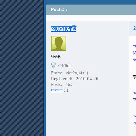
Posts: ১
অচেনাকেউ
2
আ
ল
সদস্য
শ
Offline
From:
খিলগাঁও, ঢাকা।
হ
Registered:
2010-04-26
Posts:
২৬৩
সম্মাননা
: 1
আ
আ
আ
স