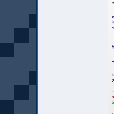
আ
ত
স
স
ব
আ
আ
দ
এ
গ