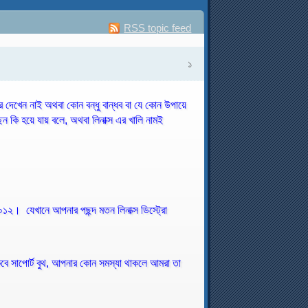
RSS topic feed
১
ে দেখেন নাই অথবা কোন বন্ধু বান্ধব বা যে কোন উপায়ে
েন কি হয়ে যায় বলে, অথবা লিনাক্স এর খালি নামই
 যেখানে আপনার পছন্দ মতন লিনাক্স ডিস্ট্রো
াকবে সাপোর্ট বুথ, আপনার কোন সমস্যা থাকলে আমরা তা