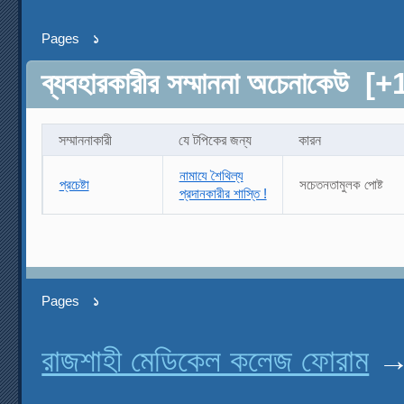
Pages
১
ব্যবহারকারীর সম্মাননা অচেনাকেউ
[+
সম্মাননাকারী
যে টপিকের জন্য
কারন
নামাযে শৈথিল্য
প্রচেষ্টা
সচেতনতামুলক পোষ্ট
প্রদানকারীর শাস্তি !
Pages
১
রাজশাহী মেডিকেল কলেজ ফোরাম