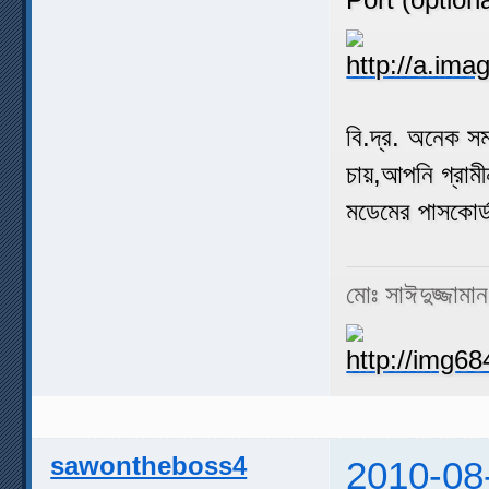
বি.দ্র. অনেক স
চায়,আপনি গ্রাম
মডেমের পাসকোর্
মোঃ সাঈদুজ্জামা
sawontheboss4
2010-08