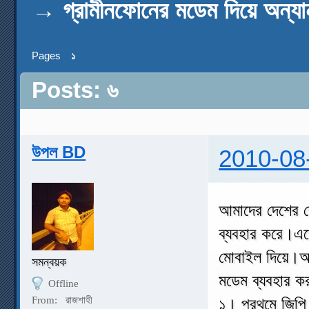
→
গ্রামীনফোনের মডেম দিয়ে অন্যান
Pages
১
Posts: ৬
উপল BD
2010-08
আমাদের দেশের ব
ব্যবহার করে।এক্
মোবাইল দিয়ে।আম
সমন্বয়ক
মডেম ব্যবহার ক
Offline
From:
রাজশাহী
১। প্রথমে জিপি 