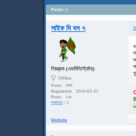
Posts: ৫
সাইফ দি বস ৭
2
ড
ম
ম
ম
নিয়ন্ত্রক (এডমিনিস্ট্রেটর)
খ
Offline
From:
ঢাকা
Registered:
2010-03-31
Posts:
১৯৮
B
সম্মাননা
: 3
Website