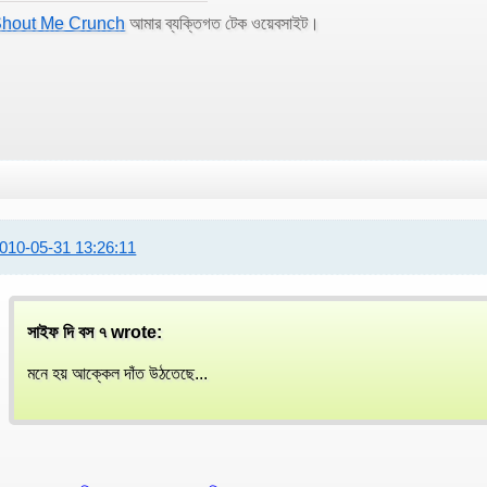
hout Me Crunch
আমার ব্যক্তিগত টেক ওয়েবসাইট।
010-05-31 13:26:11
সাইফ দি বস ৭ wrote:
মনে হয় আক্কেল দাঁত উঠতেছে...