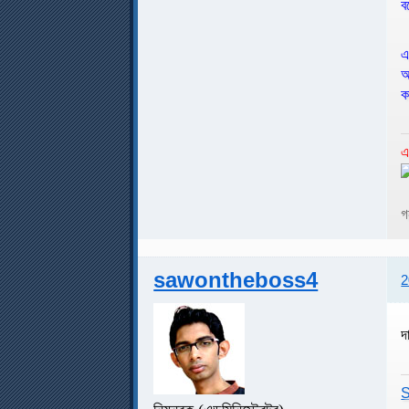
ব
এ
আ
ক
এ
গ
sawontheboss4
2
দ
S