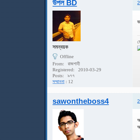
উপল BD
2
ভ
ম
সমন্বয়ক
Offline
From:
রাজশাহী
Registered:
2010-03-29
Posts:
৯৭৭
সম্মাননা
: 12
sawontheboss4
2
আ
আ