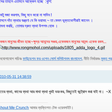
সের তাহলে এতদিনে আক্কেল হচ্ছে :খুশি:
কটু মজা করলাম, কিছু মনে করো না সাদিব !
সলে দাঁত ব্যথার যন্ত্রণা যে কি ভয়াবহ ~ তা কেবল ভুক্তভোগীরাই জানেন ।
ামনা করছি, তোমার দ্রুত ব্যথা উপশম হোক ।
কজন মানুষের জীবন হচ্ছে~ক্ষুদ্র আনন্দের সঞ্চয়,একেকজন মানুষের আনন্দ একেক রকম...
নযোগাযোগ সচিবঃ
ফাউন্ডেশন ফর ওপেন সোর্স সলিউশনস বাংলাদেশ,
নীতি নির্ধারকঃ
মুক্ত প্
010-05-31 14:38:59
াতের ব্যথা, কানের ব্যথা আর মাথা ব্যথা খুবই ভয়ংকর, কিছুতেই কন্ট্রোল করা যাই না। ~X
hout Me Crunch
আমার ব্যক্তিগত টেক ওয়েবসাইট।