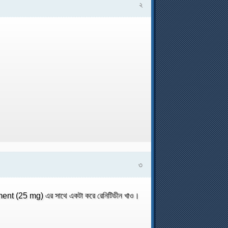
২
৩
ndoment (25 mg) এর সাথে একটা করে রেনিটিডীন খাও।