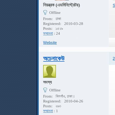
নিয়ন্ত্রক (এডমিনিস্ট্রেটর)
S
Offline
From:
ঢাকা
Registered:
2010-03-28
Posts:
১৫২৯
সম্মাননা
: 24
Website
অচেনাকেউ
2
সদস্য
Offline
From:
খিলগাঁও, ঢাকা।
Registered:
2010-04-26
Posts:
২৬৩
সম্মাননা
: 1