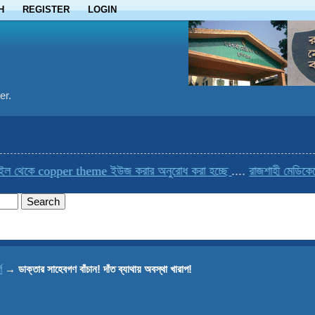
H
REGISTER
LOGIN
er.
েকে copper theme ইউজ করার অনুরোধ করা হচ্ছে
....
রাজশাহী মেডিকেলের এ
গ
→
ডাক্তার সাহেবগণ বাঁচান! দাঁত ব্যাথায় অবস্থা খারাপ!