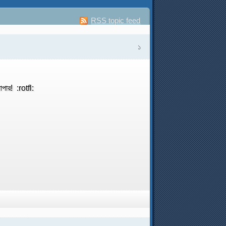
RSS topic feed
১
যাপার! :rotfl: