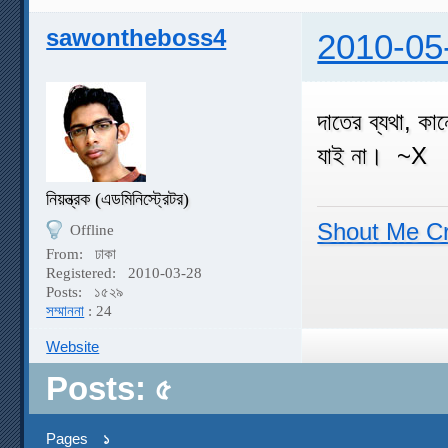
sawontheboss4
2010-05
দাতের ব্যথা, কা
যাই না। ~X
নিয়ন্ত্রক (এডমিনিস্ট্রেটর)
Shout Me C
Offline
From:
ঢাকা
Registered:
2010-03-28
Posts:
১৫২৯
সম্মাননা
: 24
Website
Posts: ৫
Pages
১