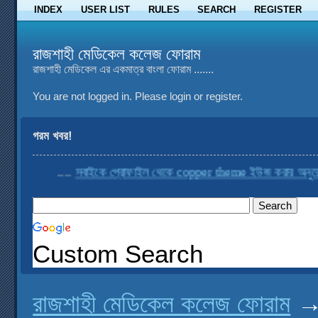
INDEX
USER LIST
RULES
SEARCH
REGISTER
রাজশাহী মেডিকেল কলেজ ফোরাম
রাজশাহী মেডিকেল এর একমাত্র বাংলা ফোরাম .......
You are not logged in.
Please login or register.
গরম খবর!
....
সবাইকে প্রোফাইল থেকে copper theme ইউজ করার অনুরোধ কর
Custom Search
রাজশাহী মেডিকেল কলেজ ফোরাম