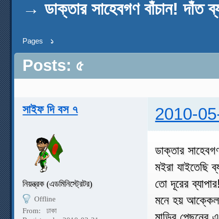
→
ডাক্তার সাহেবগণ বাঁচান! দাঁত ব্
Pages
১
Posts: ৫
সাইফ দি বস ৭
2010-05
ডাক্তার সাহেবগণ
মইরা যাইতেছি ব্য
তো দূরের ব্যাপার
নিয়ন্ত্রক (এডমিনিস্ট্রেটর)
মনে হয় আক্কেল
Offline
From:
ঢাকা
মাড়ির পেছনের 