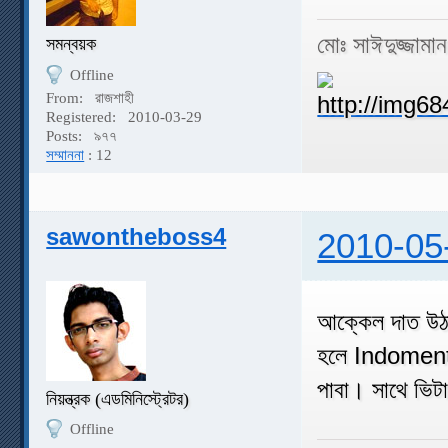
মোঃ সাঈদুজ্জামা
সমন্বয়ক
Offline
From:
রাজশাহী
Registered:
2010-03-29
Posts:
৯৭৭
সম্মাননা
: 12
sawontheboss4
2010-05
আক্কেল দাত উঠাত
হলে Indoment
পাবা। সাথে ভি
নিয়ন্ত্রক (এডমিনিস্ট্রেটর)
Offline