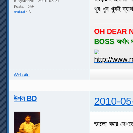
Registered:
2010-03-31
Posts:
১৯৮
খুব খুব খুবই ব্যাথ
সম্মাননা
: 3
OH DEAR N
BOSS অর্থাৎ 
Website
উপল BD
2010-05
ভালো করে দেখত