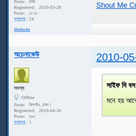
From:
ঢাকা
Shout Me C
Registered:
2010-03-28
Posts:
১৫২৯
সম্মাননা
: 24
Website
অচেনাকেউ
2010-05
সাইফ দি ব
সদস্য
Offline
মনে হয় আক্
From:
খিলগাঁও, ঢাকা।
Registered:
2010-04-26
Posts:
২৬৩
সম্মাননা
: 1