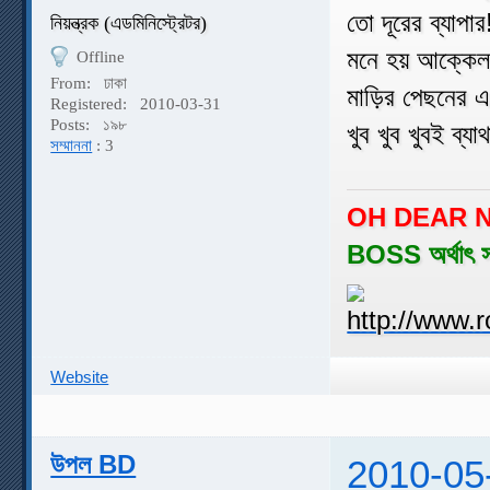
তো দূরের ব্যাপার
নিয়ন্ত্রক (এডমিনিস্ট্রেটর)
মনে হয় আক্কেল
Offline
From:
ঢাকা
মাড়ির পেছনের 
Registered:
2010-03-31
Posts:
১৯৮
খুব খুব খুবই ব্যাথ
সম্মাননা
: 3
OH DEAR N
BOSS অর্থাৎ 
Website
উপল BD
2010-05