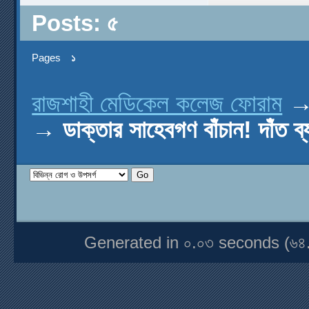
Posts: ৫
Pages
১
রাজশাহী মেডিকেল কলেজ ফোরাম
→
ডাক্তার সাহেবগণ বাঁচান! দাঁত ব্
Generated in ০.০৩ seconds (৬৪