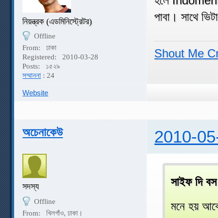
হলে Indoment
পাবা। সাথে ভি
নিয়ন্ত্রক (এডমিনিস্ট্রেটর)
Offline
From:
ঢাকা
Shout Me C
Registered:
2010-03-28
Posts:
১৫২৯
সম্মাননা
: 24
Website
অচেনাকেউ
2010-05
সাইফ দি ব
সদস্য
Offline
মনে হয় আক্
From:
খিলগাঁও, ঢাকা।