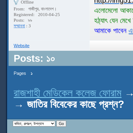
Offline
এলোমেলো আকাশ
From:
গাজীপুর, বাংলাদেশ।
Registered:
2010-04-25
হঠ্যাৎ যেন মেখ
Posts:
৯৯
সম্মাননা
: 3
আমাকে পাবেন
এ
Website
Posts: ১০
Pages
১
রাজশাহী মেডিকেল কলেজ ফোরাম
→
জাতির বিবেকের কাছে প্রশ্ন?