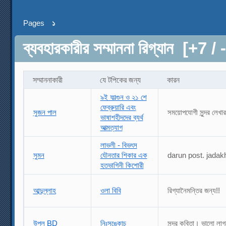
Pages
১
ব্যবহারকারীর সম্মাননা রিগ্যান
[+7 /
সম্মাননাকারী
যে টপিকের জন্য
কারন
৯ই ফাল্গুন ও ২১ শে
ফেব্রুয়ারি এবং
সুজন পাল
সময়োপযোগী সুন্দর লেখা
ভাষাশহীদদের ব্যর্থ
আত্মত্যাগ
লাভলী - বিভৎস
সুমন
যৌনতার শিকার এক
darun post. jada
হতভাগিনী কিশোরী
আব্দুল্লাহ
ওলা বিবি
রিগ্যানৈমন্তির জন্য!!
উপল BD
নিঃসঙ্কোচ
সুন্দর কবিতা। ভালো ল