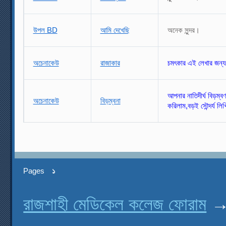
উপল BD
আমি দেখেছি
অনেক সুন্দর।
অচেনাকেউ
রাজাকার
চমৎকার এই লেখার জন্য
আপনার নাতিদীর্ঘ বিড়ম্ব
অচেনাকেউ
বিড়ম্বনা
করিলাম,
বড়ই সৌন্দর্য লি
Pages
১
রাজশাহী মেডিকেল কলেজ ফোরাম