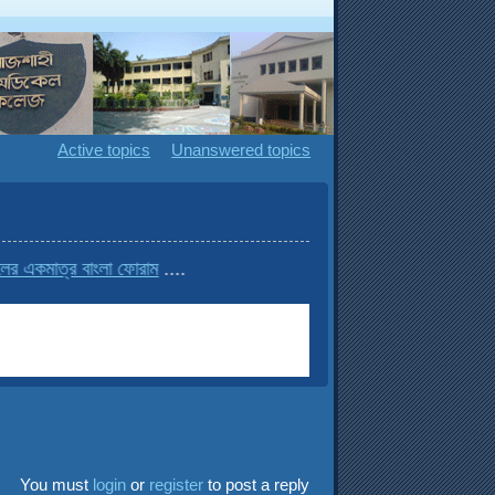
Active topics
Unanswered topics
মাত্র বাংলা ফোরাম
....
You must
login
or
register
to post a reply