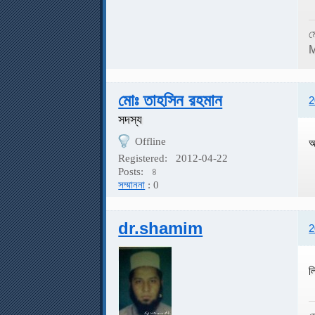
ম
M
মোঃ তাহসিন রহমান
2
সদস্য
Offline
আ
Registered:
2012-04-22
Posts:
৪
সম্মাননা
: 0
dr.shamim
2
ল