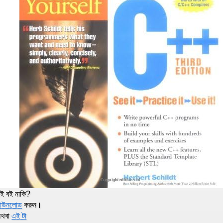
ই বই নাকি?
াউনলোড
করুন।
থবা
এই টা