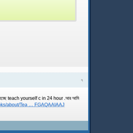
৭
 নাম হচ্ছে teach yourself c in 24 hour .আর আমি
books/about/Tea … FGAQAAIAAJ