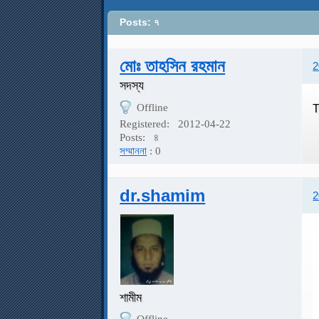
Posts: ৭
মোঃ তাহসিন রহমান
2
সদস্য
Offline
T
Registered:
2012-04-22
Posts:
৪
সম্মাননা
: 0
dr.shamim
2
শামীম