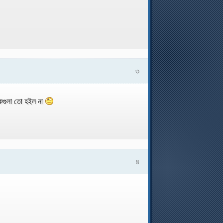
৩
কগুলা তো হইল না
৪