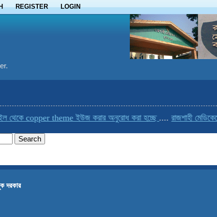
H
REGISTER
LOGIN
er.
কে copper theme ইউজ করার অনুরোধ করা হচ্ছে
....
রাজশাহী মেডিকেলের এক
ুক দরকার