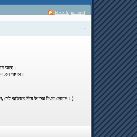
RSS topic feed
১
তজন আছে।
েশন চলে আসবে।
ন, সেই ব্রাউজার দিয়ে উপরের লিংকে ঢোকেন। )