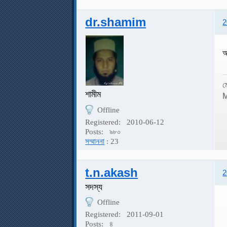
dr.shamim
2
আ
ম
শামীম
M
Offline
Registered:
2010-06-12
Posts:
৯৮০
সম্মাননা
: 23
t.n.akash
2
সদস্য
Offline
Registered:
2011-09-01
Posts:
৪