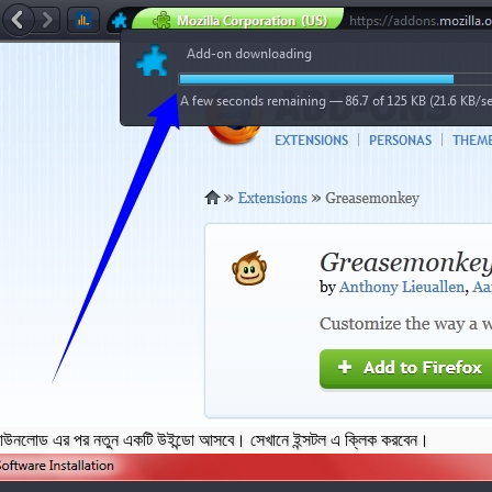
াউনলোড এর পর নতুন একটি উইন্ডো আসবে। সেখানে ইন্সটল এ ক্লিক করবেন।