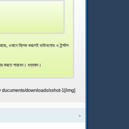
 আছে, ওখানে ক্লিক করলেই ডাউনলোড ও ইন্সটল
বহার করতে পারবেন। ধন্যবাদ।
]my ducuments/downloads/sshot-1[/img]
৬