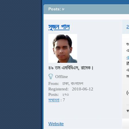
Posts: ৮
সুজন পাল
2
গ
এ
এ
I
৪৯ তম এমবিবিএস, রামেক।
এ
ম
Offline
From:
ঢাকা, বাংলাদেশ
Registered:
2010-06-12
(
Posts:
২৭৩
সম্মাননা
: 7
Website