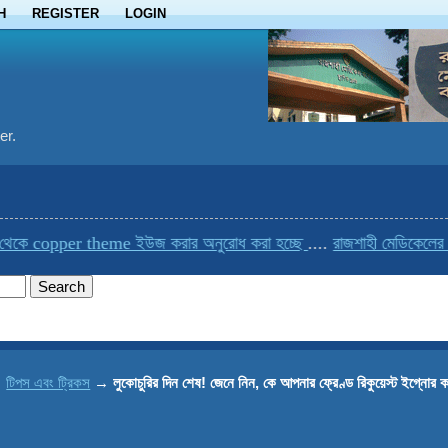
H
REGISTER
LOGIN
er.
per theme ইউজ করার অনুরোধ করা হচ্ছে
....
রাজশাহী মেডিকেলের একমাত্র ব
→
টিপস এবং ট্রিকস
→
লুকোচুরির দিন শেষ! জেনে নিন, কে আপনার ফ্রেণ্ড রিকুয়েস্ট ইগ্নোর 