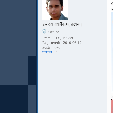
ম
ত
৪৯ তম এমবিবিএস, রামেক।
Offline
From:
ঢাকা, বাংলাদেশ
Registered:
2010-06-12
Posts:
২৭৩
সম্মাননা
: 7
১