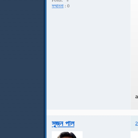
সম্মাননা
: 0
a
সুজন পাল
2