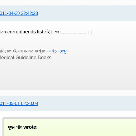
011-04-29 22:42:28
মার কোন unfriends list নাই। মজা.....................।।
েডিকেল বই এর সমস্ত সংগ্রহ -
এখানে দেখুন
edical Guideline Books
011-09-01 02:20:09
সুজন পাল wrote: