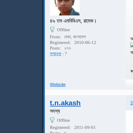
৪৯ তম এমবিবিএস, রামেক।
Offline
From:
ঢাকা, বাংলাদেশ
আ
Registered:
2010-06-12
Posts:
২৭৩
আ
সম্মাননা
: 7
Website
t.n.akash
2
সদস্য
Offline
Registered:
2011-09-01
Posts:
৪