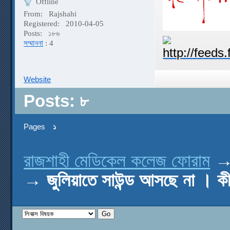
Offline
From:
Rajshahi
Registered:
2010-04-05
Posts:
১৮৬
সম্মাননা
: 4
Website
Posts: ৮
Pages
১
রাজশাহী মেডিকেল কলেজ ফোরাম
→
জুলিয়াতে সাউন্ড আসছে না । 