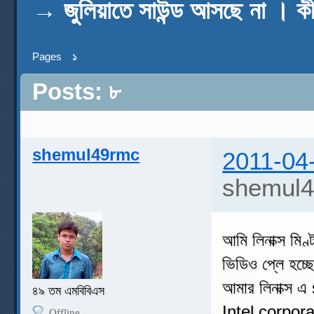
→
জুলিয়াতে সাউন্ড আসছে না । 
Pages
১
Posts: ৮
shemul49rmc
2011-04
shemul4
আমি লিনাক্স মি
ভিডিও প্লে হচ্ছে
আমার লিনাক্স এ
৪৯ তম এমবিবিএস
Intel corpor
Offline