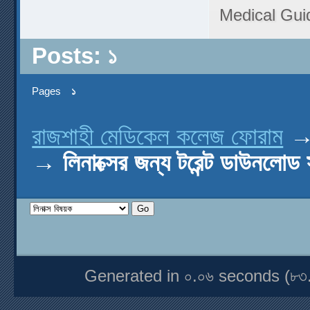
Medical Gui
Posts: ১
Pages
১
রাজশাহী মেডিকেল কলেজ ফোরাম
→
লিনাক্সের জন্য টরেন্ট ডাউনলোড 
Generated in ০.০৬ seconds (৮৩