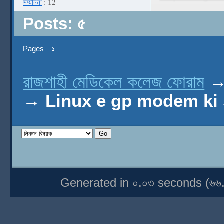
সম্মাননা
: 12
Posts: ৫
Pages
১
রাজশাহী মেডিকেল কলেজ ফোরাম
→
Linux e gp modem ki
Generated in ০.০৩ seconds (৬৬