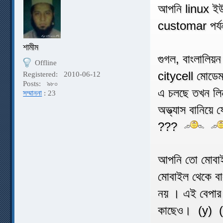
আপনি linux ইউজ
customar পর্য
শামীম
গুগল, বাংলালিয়
Offline
citycell মোডে
Registered:
2010-06-12
Posts:
৯৮০
এ চলছে তখন লি
সম্মাননা
: 23
অভ্ভ্যাস বানিয়ে
???
আপনি তো মোবাই
মোবাইল থেকে বা
নয় । এই বেপার
কাছেও। (y) (