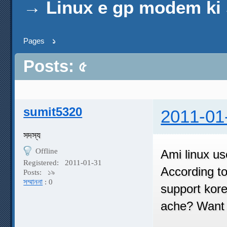
→
Linux e gp modem ki
Pages
১
Posts: ৫
sumit5320
2011-01
সদস্য
Offline
Ami linux us
Registered:
2011-01-31
According t
Posts:
১৯
সম্মাননা
: 0
support kore
ache? Want 