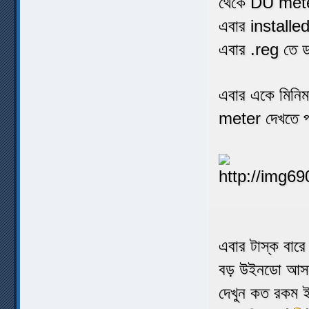
থেকে DU mete
এবার installe
এবার .reg তে 
এবার একে মিন
meter দেখতে প
এবার টাস্ক বার
বড় উইনডো আসবে
দেখুন কত রকম 