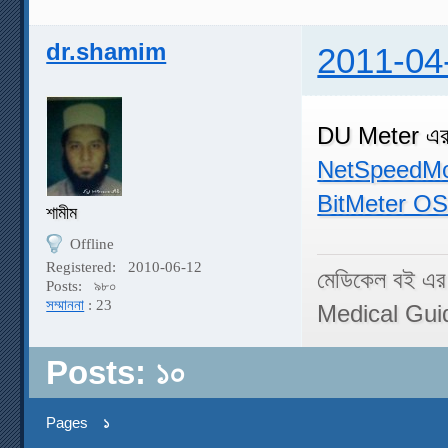
dr.shamim
2011-04
DU Meter এর 
NetSpeedMo
BitMeter O
শামীম
Offline
Registered:
2010-06-12
মেডিকেল বই এর
Posts:
৯৮০
সম্মাননা
: 23
Medical Gui
Posts: ১০
Pages
১