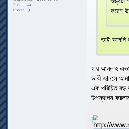
শুভ্রটা
Posts:
১৯
করেন উ
সম্মাননা
: 0
ভাই আপনি 
হায় আল্লাহ এভা
ভাবী জানলে আম
এক পরিচিত বড় 
উপস্থাপন করলাম 
[