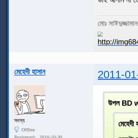
মোঃ সাঈদুজ্জামা
মেহেদী হাসান
2011-01
উপল BD w
সদস্য
মেহেদী
Offline
Registered:
2010-10-30