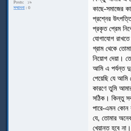
Posts:
১৯
কাছে-সমাজের ক
সম্মাননা
: 0
প্রশ্নের উৎপত্
প্রকৃত প্রেম ন
যোগাযোগ রাখতে চ
গ্রাম থেকে তোম
নিয়োগ দেয়া। ত
আমি এ পর্যন্ত 
পেয়েছি যে আমি
কারণে তুমি আম
সঠিক। কিন্তু স
পারে-এমন কোন 
যে, তোমার অনে
খেয়ানত হবে না।