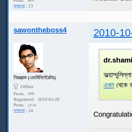
Posts:
৯৮০
সম্মাননা
: 23
sawontheboss4
2010-10
dr.sham
অল্হাম্দুলিল
নিয়ন্ত্রক (এডমিনিস্ট্রেটর)
এখন
থেকে ড
Offline
From:
ঢাকা
Registered:
2010-03-28
Posts:
১৫২৯
সম্মাননা
: 24
Congratulation