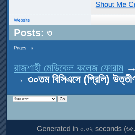
Shout Me C
Website
Posts: ৩
Pages
১
রাজশাহী মেডিকেল কলেজ ফোরাম
→
৩০তম বিসিএসে (প্রিলি) উত্
Generated in ০.০২ seconds (৬৫