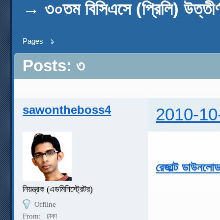
→
৩০তম বিসিএসে (প্রিলি) উত্
Pages
১
Posts: ৩
sawontheboss4
2010-10
রেজাল্ট ডাউনলো
নিয়ন্ত্রক (এডমিনিস্ট্রেটর)
Offline
From:
ঢাকা