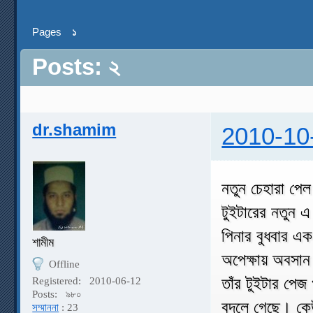
Pages
১
Posts: ২
dr.shamim
2010-10
নতুন চেহারা পে
টুইটারের নতুন এ
পিনার বুধবার এক 
শামীম
অপেক্ষায় অবসান
Offline
তাঁর টুইটার পেজ
Registered:
2010-06-12
Posts:
৯৮০
বদলে গেছে। কেউ
সম্মাননা
: 23