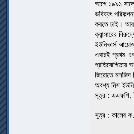
আগে ১৯৯১ সালে
ভবিষ্যৎ পরিকল্প
করতে চাই। আর 
ক্যান্সারের বি
ইউনিভার্স আয়োজ
এবারই প্রথম একজ
প্রতিযোগিতায় অং
জিরোতে মসজিদ নি
অবশ্য মিস ইউনিভা
সূত্র : এএফপি,
সুত্র : কালের কণ