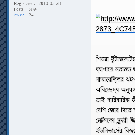
Registered:
2010-03-28
Posts:
১৫২৯
সম্মাননা
: 24
শিশুরা ইন্টারনেট
ব্যাপারে মতামত
নাভারেত্তির ঝটপ
অবিচ্ছেদ্য অনু
তাই পারিবারিক জ
বেশি জোর দিতে 
মেক্সিকো সুন্দর
ইউনিভার্সের বিজ