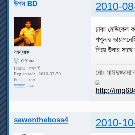
উপল BD
2010-08
ঢাকা মেডিকেল 
পপুলার ডায়াগনেস
গিয়ে উনার সাথে
সমন্বয়ক
Offline
From:
রাজশাহী
মোঃ সাঈদুজ্জামা
Registered:
2010-03-29
Posts:
৯৭৭
সম্মাননা
: 12
sawontheboss4
2010-10