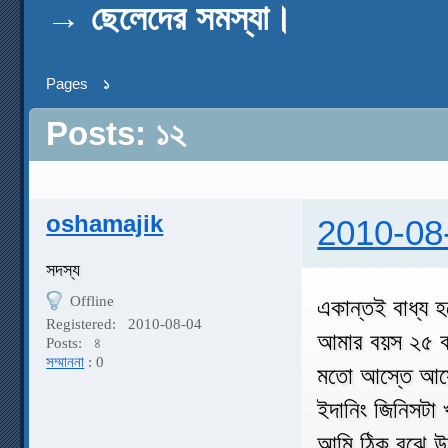
→
ছেলেদের সমস্যা।
Pages
১
Posts: ১২
oshamajik
2010-08
সদস্য
Offline
একান্তই বাধ্য 
Registered:
2010-08-04
আমার বয়স ২৫ বছ
Posts:
৪
সম্মাননা
: 0
মতো আস্তে আস্ত
ইদানিং জিনিসটা 
আমি ঠিক বুঝে 