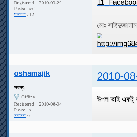
Registered:
2010-03-29
Posts:
৯৭৭
সম্মাননা
: 12
মোঃ সাঈদুজ্জামা
oshamajik
2010-08
সদস্য
Offline
উপল ভাই একটু 
Registered:
2010-08-04
Posts:
৪
সম্মাননা
: 0