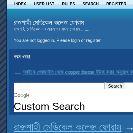
INDEX
USER LIST
RULES
SEARCH
REGISTER
রাজশাহী মেডিকেল কলেজ ফোরাম
রাজশাহী মেডিকেল এর একমাত্র বাংলা ফোরাম .......
You are not logged in.
Please login or register.
গরম খবর!
....
সবাইকে প্রোফাইল থেকে copper theme ইউজ করার অনুরোধ করা হচ্ছে
Custom Search
রাজশাহী মেডিকেল কলেজ ফোরাম