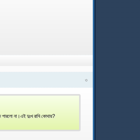
৩
 পারলো না।এই দুঃখ রাখি কোথায়?