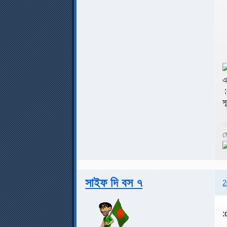
এ
:
স
ম
সাইফ দি বস ৭
2
: