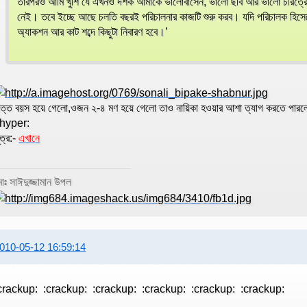
তারপরও আমি খুশি যে এখনও দর্শক আমাকে ভালোবাসেন, ভালো ছবি আর ভালো চরিত্র
নেই। তবে ইচ্ছে আছে চলতি বছরই পরিচালনার কাজটি শুরু করব। যদি পরিচালক হিসেব
অ্যাকশন আর কাট শব্দে কিছুটা নিবারণ হবে।’
ত্ত বয়স হয়ে গেলো,ওজন ২-৪ মণ হয়ে গেলো তাও নায়িকা হওয়ার আশা ত্যাগ করতে পা
hyper:
ূত্র:-
এখানে
োঃ সাঈদুজ্জামান উপল
010-05-12 16:59:14
crackup: :crackup: :crackup: :crackup: :crackup: :crackup: