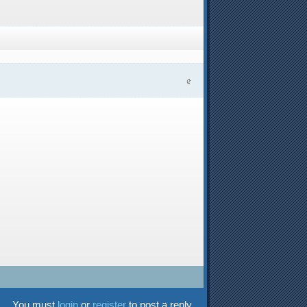
৫
You must
login
or
register
to post a reply