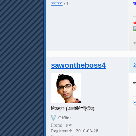
ভ
সম্মাননা
: 1
এ
গ
sawontheboss4
2
ন
S
নিয়ন্ত্রক (এডমিনিস্ট্রেটর)
Offline
From:
ঢাকা
Registered:
2010-03-28