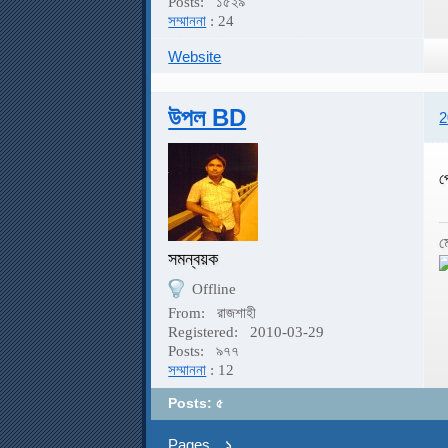
Posts:
১৫২৯
সম্মাননা
: 24
Website
উপল BD
2
প
ম
সমন্বয়ক
Offline
From:
রাজশাহী
Registered:
2010-03-29
Posts:
৯৭৭
সম্মাননা
: 12
Posts: ৫
Pages
১