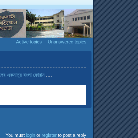
Active topics
Unanswered topics
মাত্র বাংলা ফোরাম
....
You must
login
or
register
to post a reply