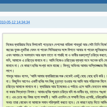
010-05-12 14:34:34
নিজের ক্যারিয়ার নিয়ে বিপাকেই পড়েছেন দেশসেরা নায়িকা শাবনূর! আর সেটা তিনি নিজ
বছরের যুবক-যুবতীরা যেমন না পারেন সিনিয়রদের সঙ্গে মিশতে আবার না পারেন জুনিয়
এখন আমার যে অবস্থান আর বয়স তাতে না পারছি মা ও ভাবীর গুরুত্বপূর্ণ চরিত্র করতে
শুনি, আমাকে এ চরিত্রে মানাবে না। আমি নিজেও চরিত্রের ব্যাখ্যা শুনে অনেক ছবি
মানাবে না। যে কারণে ছবির সংখ্যা কমে যাচ্ছে। কিন্তু অভিনয় আমার অস্থিমজ্জায় ম
লাগে।
শাবনূর আরও বলেন, ‘আমি আমার ক্যারিয়ারের শুরু থেকেই একটু বেছে বেছে ছবি করি। চ
না। কিছুদিন আগেও একটি ছবির সব কিছু চূড়ান্ত হওয়ার পর আমি আর পরিচালক মিলে হ
চরিত্রে আমাকে মানাবে না। ক্যারিয়ার আর ইমেজের এ পর্যায়ে এসে আমি যেনতেন কাজ
না করার সিদ্ধান্ত নিলাম। আবার ছবির প্রধান চরিত্র যদি মা-ভাবীর হয়, তাতেও শঙ্কা
না। এর চেয়ে বড় বিষয় হলো সম্মানী। আমি এতদিন যে সম্মানী নিয়ে এসেছি, চরিত্রাভিনে
অথচ তারা বোঝেন না আমাকে সমান পরিশ্রমই করতে হবে। যে কারণে ছাড় দিতে আমিও