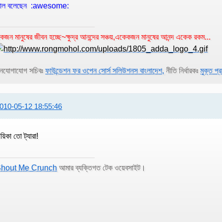
াল বলেছেন :awesome:
কজন মানুষের জীবন হচ্ছে~ক্ষুদ্র আনন্দের সঞ্চয়,একেকজন মানুষের আনন্দ একেক রকম...
নযোগাযোগ সচিবঃ
ফাউন্ডেশন ফর ওপেন সোর্স সলিউশনস বাংলাদেশ,
নীতি নির্ধারকঃ
মুক্ত প্
010-05-12 18:55:46
ায়িকা তো ট্যারা!
hout Me Crunch
আমার ব্যক্তিগত টেক ওয়েবসাইট।