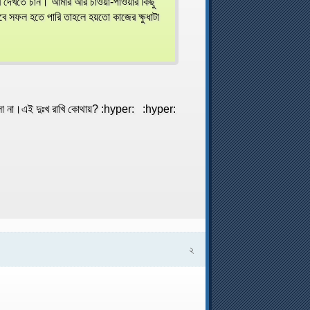
ে দেখতে চান। আমার আর চাওয়া-পাওয়ার কিছু
ে সফল হতে পারি তাহলে হয়তো কাজের ক্ষুধাটা
রলো না।এই দুঃখ রাখি কোথায়? :hyper: :hyper:
২