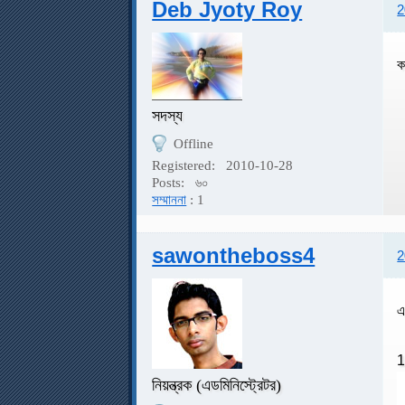
Deb Jyoty Roy
2
ক
সদস্য
Offline
Registered:
2010-10-28
Posts:
৬০
সম্মাননা
: 1
sawontheboss4
2
এ
1
নিয়ন্ত্রক (এডমিনিস্ট্রেটর)