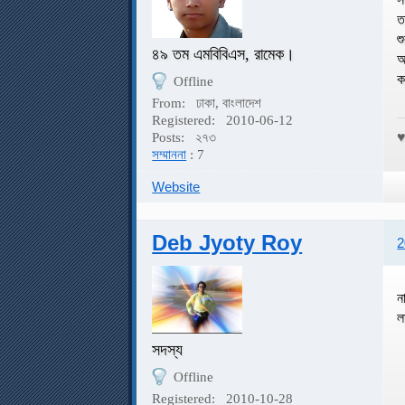
ত
শ
৪৯ তম এমবিবিএস, রামেক।
আ
ক
Offline
From:
ঢাকা, বাংলাদেশ
Registered:
2010-06-12
Posts:
২৭৩
সম্মাননা
: 7
Website
Deb Jyoty Roy
2
ন
ল
সদস্য
Offline
Registered:
2010-10-28