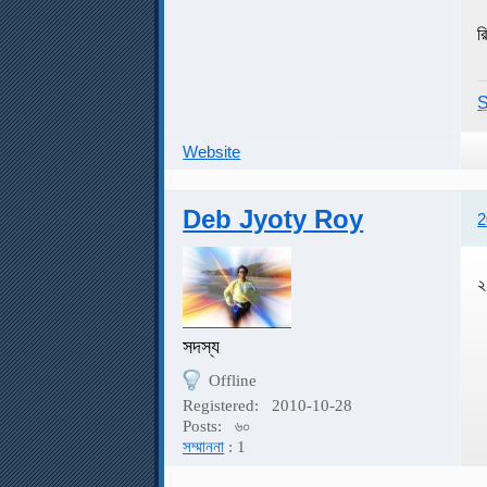
রি
S
Website
Deb Jyoty Roy
2
২
সদস্য
Offline
Registered:
2010-10-28
Posts:
৬০
সম্মাননা
: 1