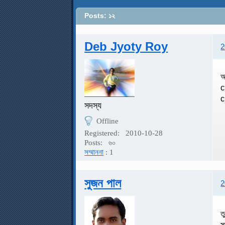
Posts: ১২
Deb Jyoty Roy
2
অ
c
c
সদস্য
Offline
Registered:
2010-10-28
Posts:
৬০
সম্মাননা
: 1
সুজন পাল
2
ত
স