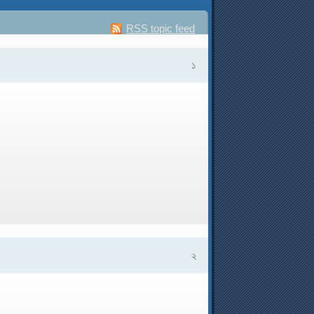
RSS topic feed
১
২