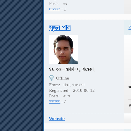
Posts:
৬০
সম্মাননা
: 1
সুজন পাল
2
৪৯ তম এমবিবিএস, রামেক।
Offline
From:
ঢাকা, বাংলাদেশ
এ
Registered:
2010-06-12
Posts:
২৭৩
সম্মাননা
: 7
Website