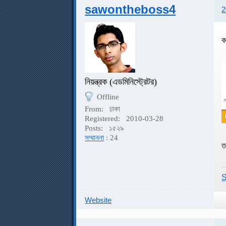
sawontheboss4
2
ক
নিয়ন্ত্রক (এডমিনিস্ট্রেটর)
Offline
From:
ঢাকা
Registered:
2010-03-28
Posts:
১৫২৯
সম্মাননা
: 24
ত
S
Website