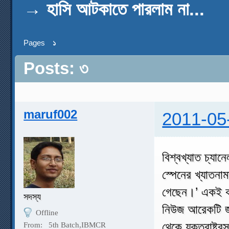
→
হাসি আটকাতে পারলাম না...
Pages
১
Posts: ৩
maruf002
2011-05
বিশ্বখ্যাত চ্যা
স্পেনের খ্যাতনা
গেছেন।’ একই কথ
সদস্য
নিউজ আরেকটি জায়
Offline
থেকে যুক্তরাষ্ট্
From:
5th Batch,IBMCR