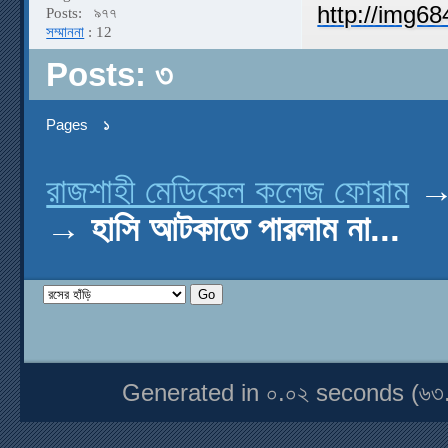
Posts:
৯৭৭
সম্মাননা
: 12
Posts: ৩
Pages
১
রাজশাহী মেডিকেল কলেজ ফোরাম
→
হাসি আটকাতে পারলাম না...
Generated in ০.০২ seconds (৬৩