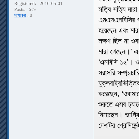
Registered:
2010-05-01
সত্যি সত্যি মার
Posts:
১২৯
সম্মাননা
: 0
এমএসএনবিসির প্
হয়েছেন এবং মার
লক্ষণ ছিল না ওব
মারা গেছেন।’ এ
‘এনবিসি ১২’। ও
সরাসরি সম্প্রচা
যুক্তরাষ্ট্রভিত
করেছেন, ‘ওবামা
শুরুতে এসব চ্য
নিয়েছেন। ভাগ্যি
দেশটির প্রেসিড