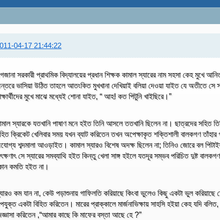
011-04-17 21:44:22
াগজানা সরকারী প্রাথমিক বিদ্যালয়ের প্রধান শিক্ষক কামাল স্যারের নাম সহসা কেহ মুখে আনিত 
ন্তরে ভাসিয়া উঠিত তাহলে আতংকিত মুখখানা দেখিয়াই বলিয়া দেওয়া যাইত যে অতীতে সে স
িক্ষার্থীদের মুখে মাঝে মধ্যেই শোনা যাইত, “ আহ! কত পিটুনি খাইছিরে।”
ামাল স্যারকে যতখানি পাষাণ মনে হইত তিনি আসলে ততখানি ছিলেন না। ছাত্রদের সহিত তিন
হিত ক্রিকেট খেলিবার সময় যখন ব্যাট করিতেন তখন অপেক্ষাকৃত শক্তিশালী বালকগণ তাঁহার গা
যোগ্য শব্দমালা আওড়াইত। কামাল স্যারও বিশেষ অদক্ষ ছিলেন না; তিনিও জোরে বল পিটাই
ৎক্ষণাৎ সে স্যারের সমব্যাথি হইত কিন্তু খেলা সাঙ্গ হইলে যতদূর সম্ভব পরিচিত দুষ্ট বাল
োন কমতি হইত না।
্যারও কম যান না, কেউ পড়াশুনায় গাফিলতি করিয়াছে কিংবা ভুলেও কিছু একটা ভুল করিয়াছে তো
পযুক্ত একটা বিহিত করিতেন। মারের প্রাক্কালে মার্জনাভিক্ষায় সাহসি হইয়া কেহ যদি বলিত,
িজ্ঞাসা করিতেন ,“আমার কাছে কি মাফের বস্তা আছে হে ?”