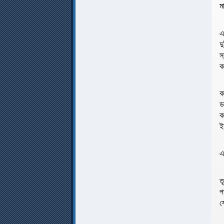
ম
এ
দ
স
ক
ক
ড
ক
ই
এ
ত
প
য