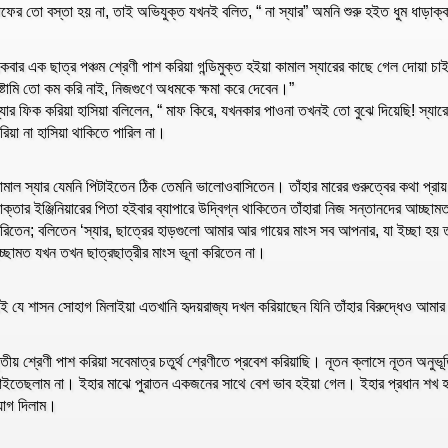
াফের তো বস্তা হয় না, তাই অভিযুক্ত যখনই বলিত, “ না স্যার” অমনি শুরু হইত ধুম ধাড়াক
কবার এক ছাত্র পঞ্চম শ্রেণী পাশ করিয়া গন্ডিমুক্ত হইয়া কামাল স্যারের কাছে গেল দোয়া চ
ুষ্টামি তো কম করি নাই, নিজগুণে অধমকে ক্ষমা করে দেবেন।”
্যার ফিক করিয়া হাসিয়া বলিলেন, “ মাফ কিরে, যখনকার পাওনা তখনই তো বুঝে দিয়েছি! স্যারের স
রিয়া না হাসিয়া থাকিতে পারিল না।
ামাল স্যার যেমনি পিটাইতেন ঠিক তেমনি ভালোওবাসিতেন। তাঁহার মারের গুরুত্বের কথা প্রায়
াক্তার ইঞ্জিনিয়ারের পিতা হইবার ব্যাপারে উদ্বিগ্ন থাকিতেন তাঁহারা নিজ সন্তানদের আচ্ছা
রিতেন; বলিতেন ‘স্যার, ছাত্রের হাড়গুলো আমার আর গায়ের মাংস সব আপনার, যা ইচ্ছা হয়
চ্ছামত যখন তখন ছাত্রছাত্রীর মাংস ভূনা করিতেন না।
ই যে শাসন সোহাগ মিলাইয়া এতখানি হৃদয়রাজ্য দখল করিয়াছেন যিনি তাঁহার বিরুদ্ধেও আ
ৃতীয় শ্রেণী পাশ করিয়া সবেমাত্র চতুর্থ শ্রেণীতে প্রবেশ করিয়াছি। নূতন ক্লাসে নূতন অনু
াইতেছলাম না। ইহার মাঝে পুরাতন একজনের সাথে বেশ ভাব হইয়া গেল। ইহার প্রধান শখ হ
োগ দিলাম।