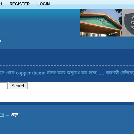
H
REGISTER
LOGIN
er.
েকে copper theme ইউজ করার অনুরোধ করা হচ্ছে
....
রাজশাহী মেডিকেলের এক
যাস
→
বেলুন