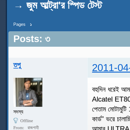
→
জুম আল্ট্রা'র স্পিড টেস্ট
Pages
১
Posts: ৩
তপু
2011-04
বহুদিন ধরেই আম
Alcatel ET805C
পেতাম মোটামুটি
সদস্য
কার্ড" ভরে চালাচ্
Offline
আমার ULTRA 1
From:
রাজশাহী