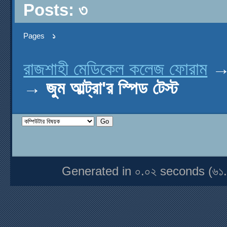
Posts: ৩
Pages
১
রাজশাহী মেডিকেল কলেজ ফোরাম
→
জুম আল্ট্রা'র স্পিড টেস্ট
Generated in ০.০২ seconds (৬১