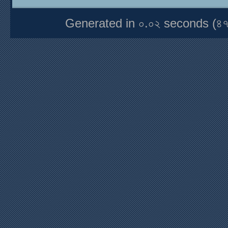
Generated in ০.০২ seconds (৪