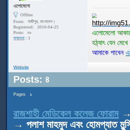
এলোমেলো
Offline
From:
গাজীপুর, বাংলাদেশ।
Registered:
2010-04-25
এলোমেলো আকাশ
Posts:
৯৯
সম্মাননা
: 3
হঠ্যাৎ যেন মেখ
আমাকে পাবেন
এ
Website
Posts: ৪
Pages
১
রাজশাহী মেডিকেল কলেজ ফোরাম
→
পলাশ মাহমুদ এবং হোমপ্যাত মুন্স