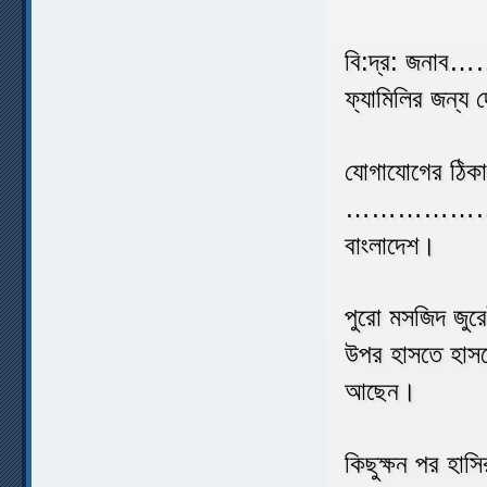
বি:দ্র: জনাব…
ফ্যামিলির জন্য
যোগাযোগের ঠিকা
…………………
বাংলাদেশ।
পুরো মসজিদ জু
উপর হাসতে হাসত
আছেন।
কিছুক্ষন পর হাস