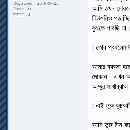
Registered:
2010-04-25
আমি তখন দোকান 
Posts:
৯৯
সম্মাননা
: 3
টিউশনিও পড়াচ্
বুঝতে পারছি না
: তোর প্রবলেমট
আমার ব্যবসা হচ
দোকান। এখন আটা
আম্মুর মাথাব্য
: এই ভুরু কুচকা
আমি ভুরু টান 