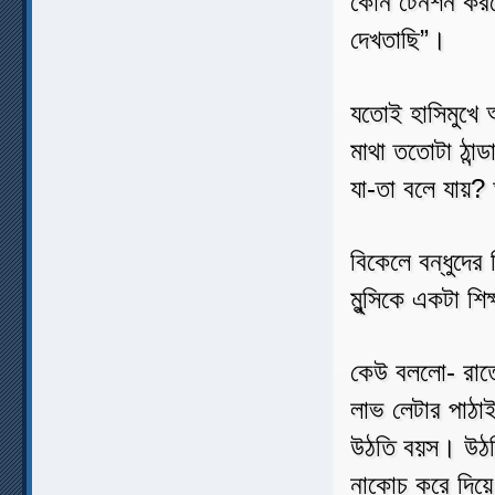
কোন টেনশন করব
দেখতাছি”।
যতোই হাসিমুখে আ
মাথা ততোটা ঠান
যা-তা বলে যায়
বিকেলে বন্ধুদের
মুন্সিকে একটা শি
কেউ বললো- রাত
লাভ লেটার পাঠ
উঠতি বয়স। উঠতি
নাকোচ করে দিয়