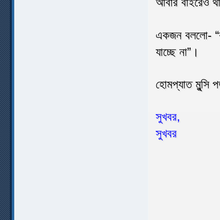
আবার বাইরেও থ
একজন বললো- “ক
যাচ্ছে না”।
হোমপ্যাত মুন্সি 
সু
সুখবর
৫০তম বিবাহ
মোবাই
প্রতি 