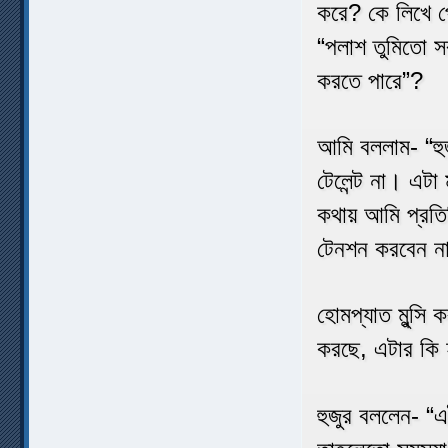
করে? কে লিখে প
“পলাশ তুমিতো স
করতে পারে”?
আমি বললাম- “হ
টেলেন্ট না। এট
কথায় আমি প্রতি
টেনশন করবেন ন
হোমপ্যাত মুন্সি
করছে, এটার কি
হুজুর বললেন- “