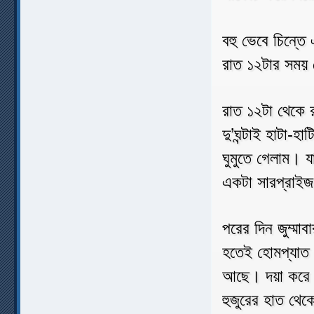
বহু ভেবে চিন্তে
রাত ১২টার সময়
রাত ১২টা থেকে র
দু’ঘন্টাই হাটা-
ঘুমুতে গেলাম। য
একটা সারপ্রাইজ
পরের দিন জুম্মা
হতেই হোমপ্যাত ম
আছে। দয়া করে ক
হুজুরের হাত থে