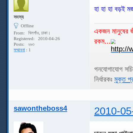
হা হা হা বড়ই ম
সদস্য
Offline
একজন মানুষের জী
From:
খিলগাঁও, ঢাকা।
Registered:
2010-04-26
রকম...
Posts:
২৬৩
সম্মাননা
: 1
গনযোগাযোগ সচ
নির্ধারকঃ
মুক্ত প্
sawontheboss4
2010-05