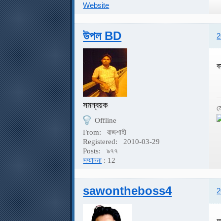
Website
উপল BD
2
ব
সমন্বয়ক
ম
Offline
From:
রাজশাহী
Registered:
2010-03-29
Posts:
৯৭৭
সম্মাননা
: 12
sawontheboss4
2
আ