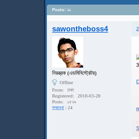
Posts: ১১
sawontheboss4
2
নিয়ন্ত্রক (এডমিনিস্ট্রেটর)
D
Offline
From:
ঢাকা
Registered:
2010-03-28
Posts:
১৫২৯
সম্মাননা
: 24
m
S