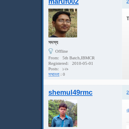
maruf002
2
T
সদস্য
Offline
From:
5th Batch,IBMCR
Registered:
2010-05-01
Posts:
১২৯
সম্মাননা
: 0
shemul49rmc
2
এ