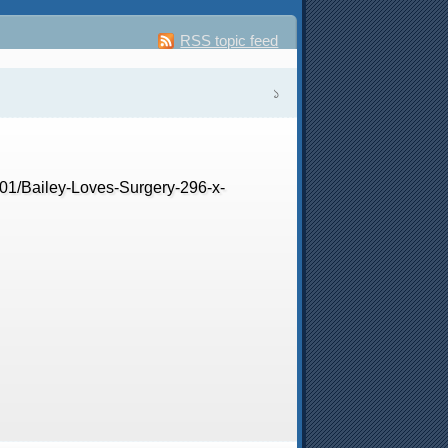
RSS topic feed
১