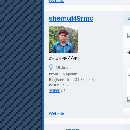
Website
shemul49rmc
2
এ
৪৯ তম এমবিবিএস
Offline
From:
Rajshahi
Registered:
2010-04-05
Posts:
১৮৬
সম্মাননা
: 4
Website