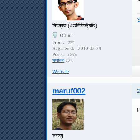
S
নিয়ন্ত্রক (এডমিনিস্ট্রেটর)
Offline
From:
ঢাকা
Registered:
2010-03-28
Posts:
১৫২৯
সম্মাননা
: 24
Website
maruf002
2
F
সদস্য