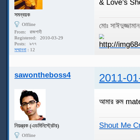
& Love’s Sho
সমন্বয়ক
মোঃ সাঈদুজ্জামা
Offline
From:
রাজশাহী
Registered:
2010-03-29
Posts:
৯৭৭
সম্মাননা
: 12
sawontheboss4
2011-01
আমার রুম mate
Shout Me C
নিয়ন্ত্রক (এডমিনিস্ট্রেটর)
Offline