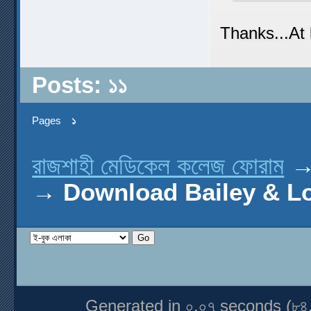
Thanks...At l
Posts: ১১
Pages
১
রাজশাহী মেডিকেল কলেজ ফোরাম
→
Download Bailey & Lov
Generated in ০.০৭ seconds (৮৪