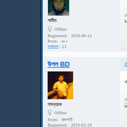
ম
শামীম
M
Offline
Registered:
2010-06-12
Posts:
৯৮০
সম্মাননা
: 23
উপল BD
2
এ
ম
সমন্বয়ক
Offline
From:
রাজশাহী
Registered:
2010-03-29