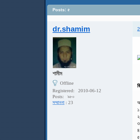
Posts: ৫
dr.shamim
2
শামীম
Offline
ক
Registered:
2010-06-12
Posts:
৯৮০
আ
সম্মাননা
: 23
১
২
৩
৪
৫