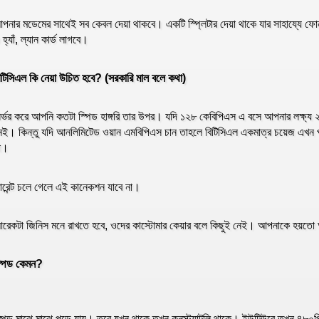
পনার মডেমের সাথেই সব কেবল দেয়া থাকবে। একটি স্প্লিটার দেয়া থাকে যার সাহায্যে ফো
 হ্যাঁ, ল্যান কার্ড লাগবে।
িটিসিএল কি নেয়া উচিত হবে? (সরকারি মাল বলে কথা)
ির্ভর করে আপনি কতটা স্পিড হাঙ্গরি তার উপর। যদি ১২৮ কেবিপিএস এ বসে আপনার লক্ষ্য
েই। কিন্তু যদি আনলিমিটেড ওয়ান এমবিপিএস চান তাহলে বিটিসিএল একমাত্র চয়েজ এখন 
া।
ারেন্ট চলে গেলে এই কানেকশন যাবে না।
রেকটা জিনিস মনে রাখতে হবে, ওদের কাস্টোমার কেয়ার বলে কিছুই নেই। আপনাকে হয়ত
্পিড কেমন?
্পিড মাঝে মাঝে পড়ে যায়। তবে যখন থাকে তখন কনস্ট্যান্টলি থাকে। ইউটিউবে তখন ৪৮০পি ভ