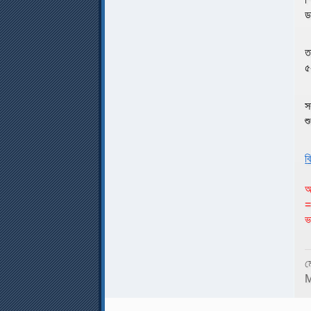
ড
ত
৫
স
শ
ব
আ
=
ভ
ম
M