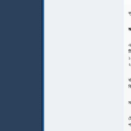
ব
ম
এ
ট
১
২
য
ক
ম
ট
প