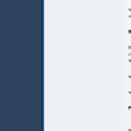
আ
ও
ব
ন
ন
ন
ক
আ
স
স