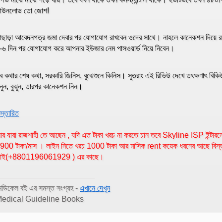
াউনলোড তো জোশ!
াছাড়া আবেদনপত্র জমা দেবার পর যোগাযোগ রাখবেন ওদের সাথে। নাহলে কানেকশন দিয়ে র
-৬ দিন পর যোগাযোগ করে আপনার ইউজার নেম পাসওয়ার্ড নিয়ে নিবেন।
ব কথার শেষ কথা, সরকারি জিনিস, বুঝেশুনে কিনিস। সুতরাং এই রিভিউ দেখে তৎক্ষণাৎ বি
ুনুন, বুঝুন, তারপর কানেকশন নিন।
িস্তারিত
র যারা রাজশাহী তে আছেন , যদি এত টাকা খরচ না করতে চান তবে Skyline ISP ইন্টার
900 টাকা/মাস । লাইন নিতে খরচ 1000 টাকা আর মাসিক rent কয়েক ধরনের আছে বিস্ত
াই(+8801196061929 ) এর কাছে।
েডিকেল বই এর সমস্ত সংগ্রহ -
এখানে দেখুন
edical Guideline Books