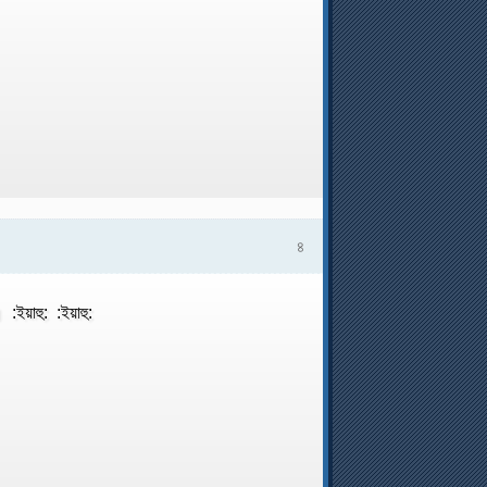
৪
য়াহু: :ইয়াহু: