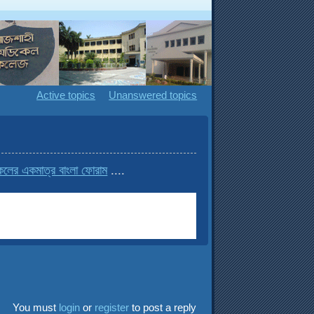
Active topics
Unanswered topics
মাত্র বাংলা ফোরাম
....
You must
login
or
register
to post a reply