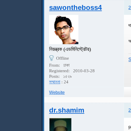
sawontheboss4
2
দ
অ
নিয়ন্ত্রক (এডমিনিস্ট্রেটর)
Offline
S
From:
ঢাকা
Registered:
2010-03-28
Posts:
১৫২৯
সম্মাননা
: 24
Website
dr.shamim
2
ল