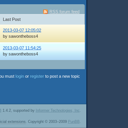
RSS forum feed
Last Post
2013-03-07 12:05:02
by sawontheboss4
2013-03-07 11:54:25
by sawontheboss4
ou must
login
or
register
to post a new topic
B
1.4.2, supported by
Informer Technologies, Inc
.
ficial extensions
. Copyright © 2003–2009
PunBB
.