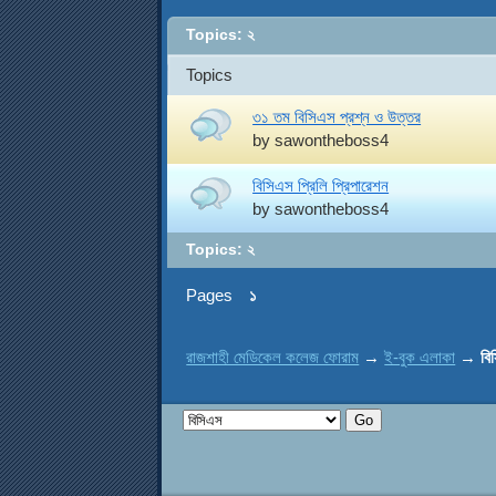
Topics: ২
Topics
৩১ তম বিসিএস প্রশ্ন ও উত্তর
by
sawontheboss4
বিসিএস প্রিলি প্রিপারেশন
by
sawontheboss4
Topics: ২
Pages
১
রাজশাহী মেডিকেল কলেজ ফোরাম
→
ই-বুক এলাকা
→
বি