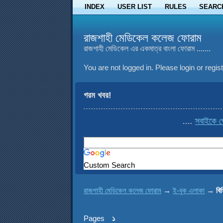
INDEX
USER LIST
RULES
SEARC
রাজশাহী মেডিকেল কলেজ ফোরাম
রাজশাহী মেডিকেল এর একমাত্র বাংলা ফোরাম .......
You are not logged in.
Please login or regist
গরম খবর!
....
সবাইকে প্
Custom Search
রাজশাহী মেডিকেল কলেজ ফোরাম
→
ই-বুক এলাকা
→
বি
Pages
১