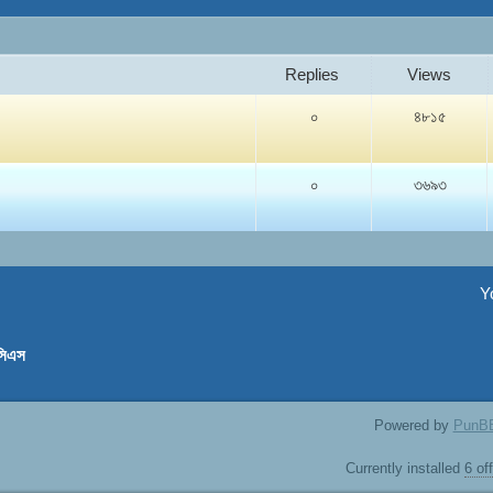
Replies
Views
০
৪৮১৫
০
৩৬৯৩
Y
সিএস
Powered by
PunB
Currently installed
6 of