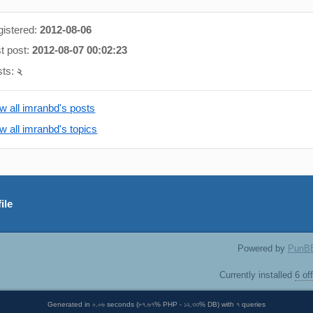
istered:
2012-08-06
t post:
2012-08-07 00:02:23
sts:
২
w all imranbd's posts
w all imranbd's topics
ile
Powered by
PunB
Currently installed
6 of
Generated in ০.০৬ seconds (৮৭.৬৭% PHP - ১২.৩৩% DB) with ৭ queries