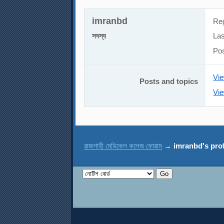
imranbd
Reg
সদস্য
Las
Po
Vie
Posts and topics
Vie
রাজশাহী মেডিকেল কলেজ ফোরাম
→
imranbd's prof