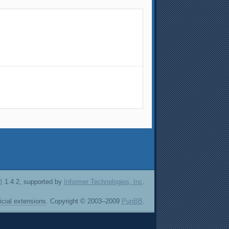
B
1.4.2, supported by
Informer Technologies, Inc
.
ficial extensions
. Copyright © 2003–2009
PunBB
.