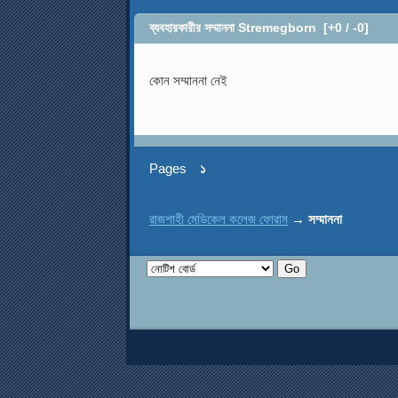
ব্যবহারকারীর সম্মাননা Stremegborn
[+0 / -0]
কোন সম্মাননা নেই
Pages
১
রাজশাহী মেডিকেল কলেজ ফোরাম
→
সম্মাননা