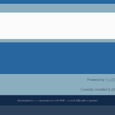
Powered by
PunB
Currently installed
6 of
Generated in ০.০২ seconds (৭৬.৫১% PHP - ২৩.৪৯% DB) with ৯ queries