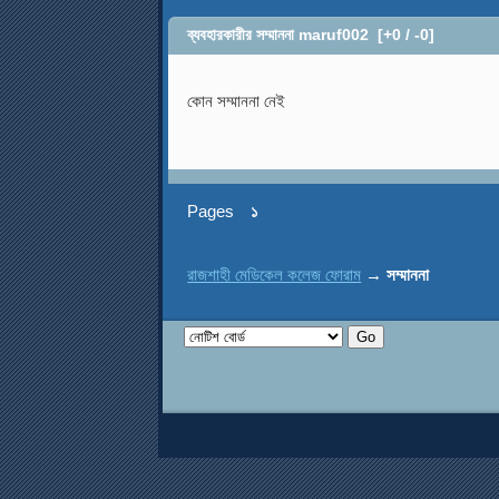
ব্যবহারকারীর সম্মাননা maruf002
[+0 / -0]
কোন সম্মাননা নেই
Pages
১
রাজশাহী মেডিকেল কলেজ ফোরাম
→
সম্মাননা