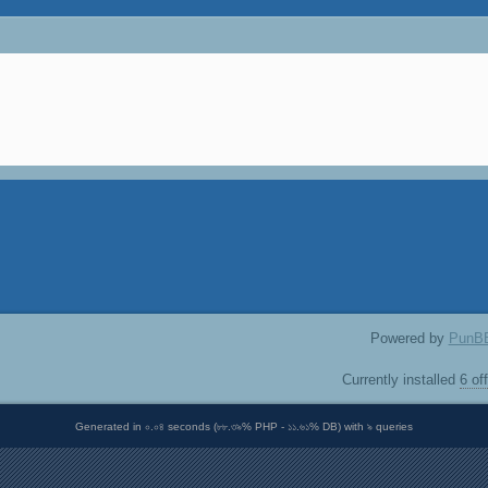
Powered by
PunB
Currently installed
6 of
Generated in ০.০৪ seconds (৮৮.৩৯% PHP - ১১.৬১% DB) with ৯ queries