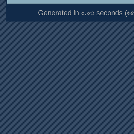
Generated in ০.০৩ seconds (৬