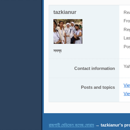
tazkianur
Re
Fr
Reg
Las
Po
সদস্য
Ya
Contact information
Vie
Posts and topics
Vie
রাজশাহী মেডিকেল কলেজ ফোরাম
→
tazkianur's pro