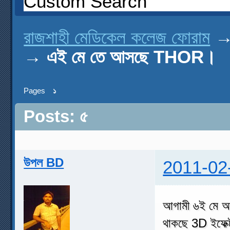
Custom Search
রাজশাহী মেডিকেল কলেজ ফোরাম
→
এই মে তে আসছে THOR।
Pages
১
Posts: ৫
উপল BD
2011-02
আগামী ৬ই মে আ
থাকছে 3D ইফেক