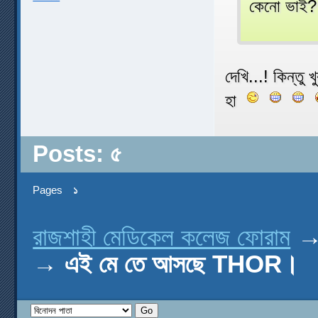
কেনো ভাই?
দেখি...! কিন্তু 
হা
Posts: ৫
Pages
১
রাজশাহী মেডিকেল কলেজ ফোরাম
→
এই মে তে আসছে THOR।