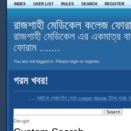
INDEX
USER LIST
RULES
SEARCH
REGISTER
রাজশাহী মেডিকেল কলেজ ফোর
রাজশাহী মেডিকেল এর একমাত্র বা
ফোরাম .......
You are not logged in.
Please login or register.
গরম খবর!
....
সবাইকে প্রোফাইল থেকে copper theme ইউজ করার অনুরোধ