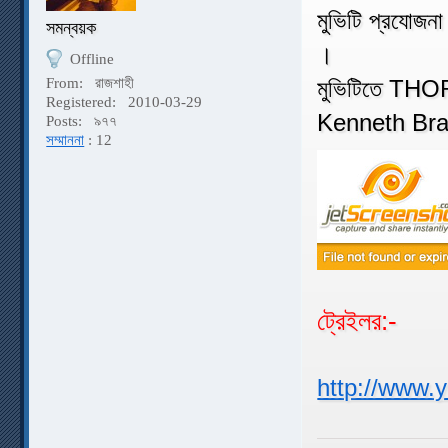
মুভিটি প্রযোজন
সমন্বয়ক
।
Offline
From:
রাজশাহী
মুভিটিতে THOR
Registered:
2010-03-29
Kenneth Bra
Posts:
৯৭৭
সম্মাননা
: 12
ট্রেইলর:-
http://www