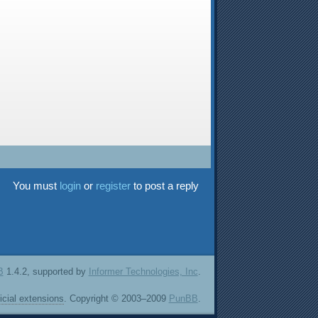
You must
login
or
register
to post a reply
B
1.4.2, supported by
Informer Technologies, Inc
.
ficial extensions
. Copyright © 2003–2009
PunBB
.