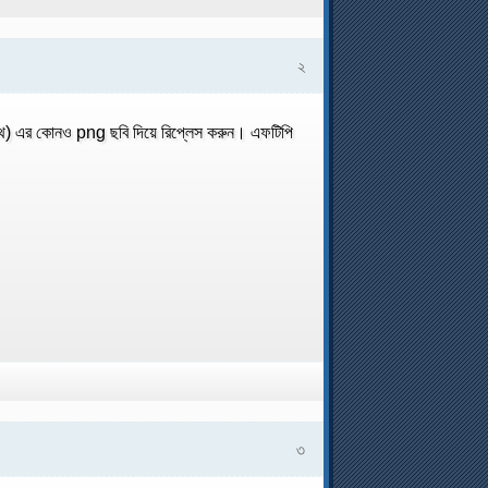
২
থ) এর কোনও png ছবি দিয়ে রিপ্লেস করুন। এফটিপি
৩