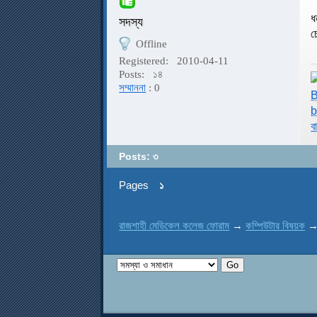
ধ
সদস্য
চ
Offline
Registered:
2010-04-11
Posts:
১৪
সম্মাননা
: 0
B
b
ব
Posts: ৩
Pages
১
রাজশাহী মেডিকেল কলেজ ফোরাম
→
কম্পিউটার বিষয়ক