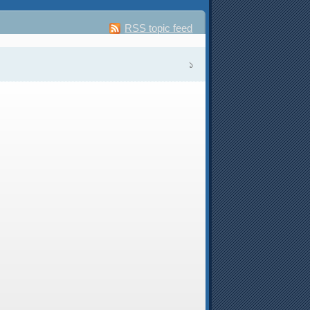
RSS topic feed
১