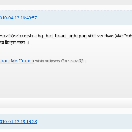
010-04-13 16:43:57
পার স্টাইল এর ফোল্ডার এ bg_brd_head_right.png ছবিটি সেম পিক্সেল (হাইট *উই
িয়ে রিপ্লেস করুন ॥
hout Me Crunch
আমার ব্যক্তিগত টেক ওয়েবসাইট।
010-04-13 18:19:23