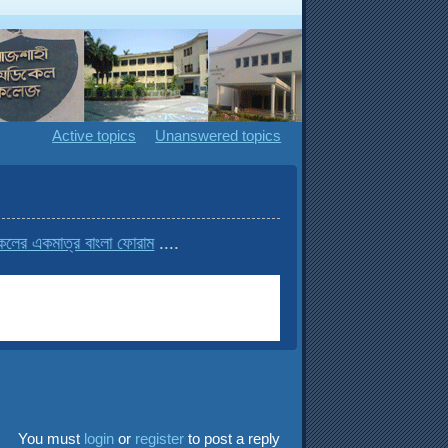
Active topics
Unanswered topics
র একমাত্র বাংলা ফোরাম
....
You must
login
or
register
to post a reply