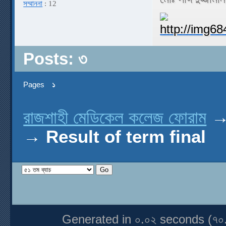
সম্মাননা
: 12
Posts: ৩
Pages
১
রাজশাহী মেডিকেল কলেজ ফোরাম
→
Result of term final
Generated in ০.০২ seconds (৭০