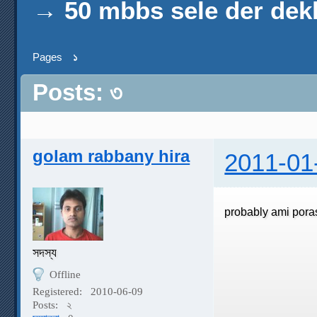
→
50 mbbs sele der de
Pages
১
Posts: ৩
golam rabbany hira
2011-01
probably ami pora
সদস্য
Offline
Registered:
2010-06-09
Posts:
২