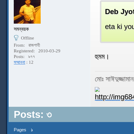
Deb Jyo
eta ki yo
সমন্বয়ক
Offline
From:
রাজশাহী
Registered:
2010-03-29
হুমম।
Posts:
৯৭৭
সম্মাননা
: 12
মোঃ সাঈদুজ্জামা
Posts: ৩
Pages
১