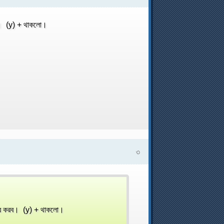
রব। (y) + থাকলো।
৩
য়ার করব। (y) + থাকলো।