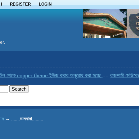
H
REGISTER
LOGIN
er.
থেকে copper theme ইউজ করার অনুরোধ করা হচ্ছে
....
রাজশাহী মেডিকেলের 
যাস
→
.......ভালবাসা.........