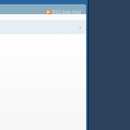
RSS topic feed
১