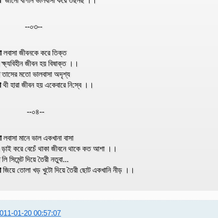
--০৩--
া
লবাসা জীবনকে করে তিক্ত
ক্ষ্যবিহীন জীবন হয় বিষাক্ত ।।
া
তাসের মতো ভালবাসা অদৃশ্য
া
থী হারা জীবন হয় একেবারে নি:স্ব ।।
--০৪--
া
লবাসা মানে ভাল একখানা বাসা
ল
ড়াই করে বেচেঁ থাকা জীবনে থাকে কত আশা ।।
া
লি সিমেন্ট দিয়ে তৈরী নতুবা...
া
জিয়ে তোলা খড় খুটো দিয়ে তৈরী ছোট একখানি নীড় ।।
011-01-20 00:57:07