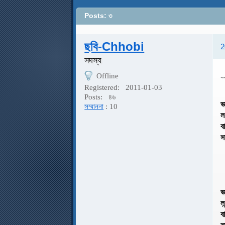
Posts: ৩
ছবি-Chhobi
2
সদস্য
Offline
-
Registered:
2011-01-03
Posts:
৪৬
ভ
সম্মাননা
: 10
ব
স
ভ
ব
স