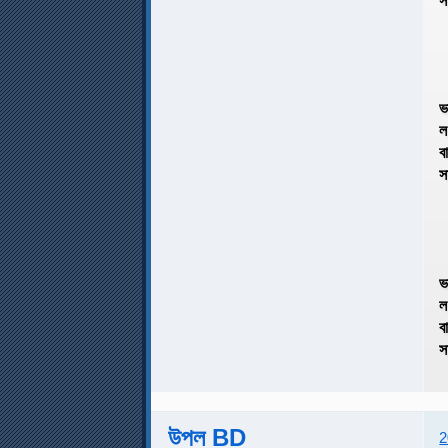
ভ
ল
ব
স
ভ
ব
স
উপল BD
2