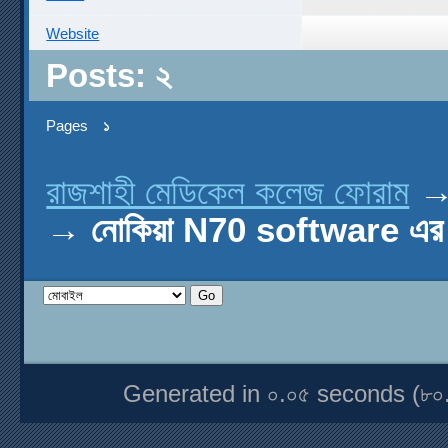
Website
Posts: ২
Pages
১
রাজশাহী মেডিকেল কলেজ ফোরাম
→
নোকিয়া N70 software এর 
Generated in ০.০৫ seconds (৮০