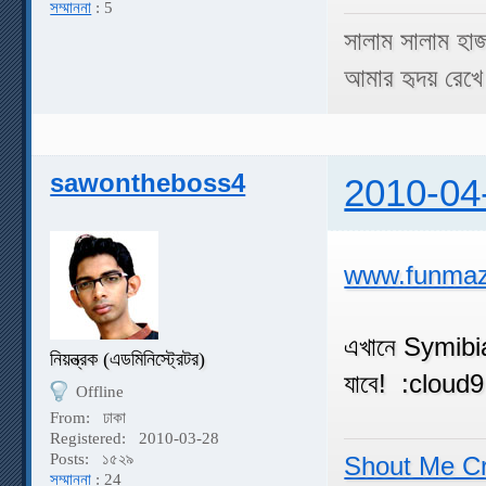
সম্মাননা
: 5
সালাম সালাম হা
আমার হৃদয় রেখে 
sawontheboss4
2010-04
www.funma
এখানে Symibian
নিয়ন্ত্রক (এডমিনিস্ট্রেটর)
যাবে! :cloud9
Offline
From:
ঢাকা
Registered:
2010-03-28
Posts:
১৫২৯
Shout Me C
সম্মাননা
: 24