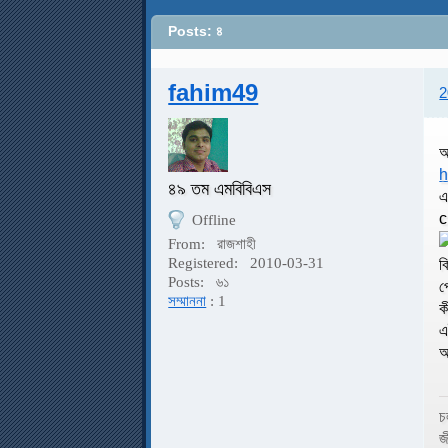
Posts: ৪
fahim49
2
আ
h
৪৯ তম এমবিবিএস
এ
c
Offline
From:
রাজশাহী
Registered:
2010-03-31
ক
Posts:
৬১
প
সম্মাননা
: 1
ক
এ
আ
চ
জ