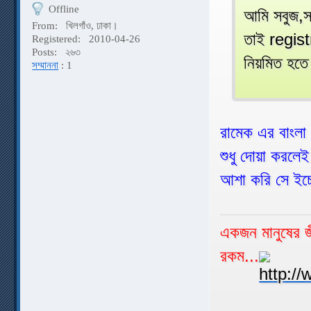
Offline
আমি সবুজ,সা
From:
খিলগাঁও, ঢাকা।
তাই regist
Registered:
2010-04-26
Posts:
২৬৩
নিয়মিত হতে
সম্মাননা
: 1
রামেক এর বাংল
শুধু দোয়া করলে
আশা করি সে ইচ্ছ
একজন মানুষের জী
রকম...