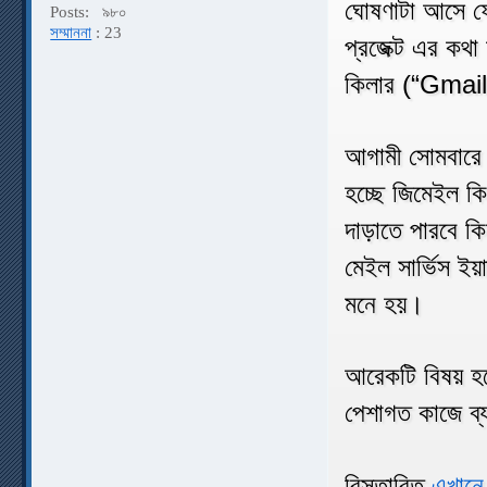
ঘোষণাটা আসে ফে
Posts:
৯৮০
সম্মাননা
: 23
প্রজেক্ট এর কথ
কিলার (“Gmail 
আগামী সোমবার
হচ্ছে জিমেইল কি
দাড়াতে পারবে কি
মেইল সার্ভিস ইয়
মনে হয়।
আরেকটি বিষয় হল
পেশাগত কাজে ব্
বিস্তারিত
এখানে