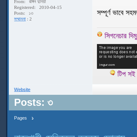
From:
রঙ্গিন দুনিয়া
Registered:
2010-04-15
সম্পূর্ণ ভাবে 
Posts:
১৩
সম্মাননা
: 2
সিগনেচার দি
টিপ সই 
Website
Posts: ৩
Pages
১