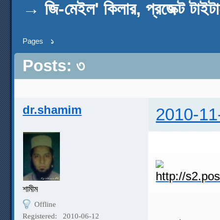
→
জি-মেইল' কিলার, প্রজেক্ট টাই
Pages
১
Posts: ৩
dr.shamim
2010-11
শামীম
Offline
Registered:
2010-06-12