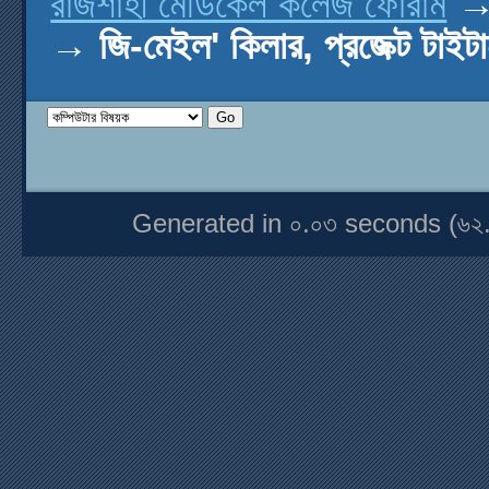
রাজশাহী মেডিকেল কলেজ ফোরাম
→
জি-মেইল' কিলার, প্রজেক্ট টাই
Generated in ০.০৩ seconds (৬২