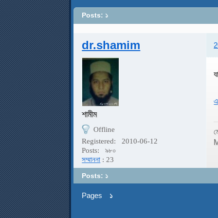
Posts: ১
dr.shamim
2
য
এ
শামীম
Offline
ম
Registered:
2010-06-12
M
Posts:
৯৮০
সম্মাননা
: 23
Posts: ১
Pages
১