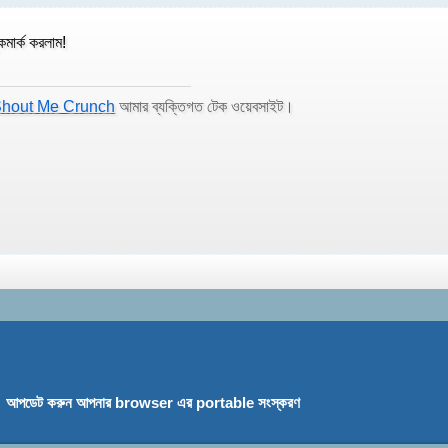
ুকমার্ক করলাম!
hout Me Crunch
আমার ব্যক্তিগত টেক ওয়েবসাইট।
→
আপডেট করুন আপনার browser এর portable সংস্করণ