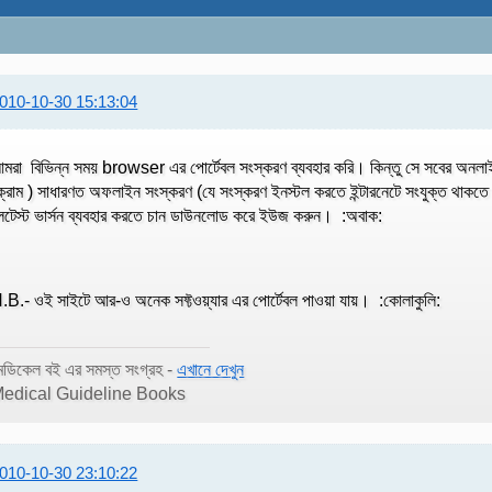
010-10-30 15:13:04
মরা বিভিন্ন সময় browser এর পোর্টেবল সংস্করণ ব্যবহার করি। কিন্তু সে সবের অনল
্রোম ) সাধারণত অফলাইন সংস্করণ (যে সংস্করণ ইনস্টল করতে ইন্টারনেটে সংযুক্ত থাকতে
েটেস্ট ভার্সন ব্যবহার করতে চান ডাউনলোড করে ইউজ করুন। :অবাক:
.B.- ওই সাইটে আর-ও অনেক সফ্টওয়্যার এর পোর্টেবল পাওয়া যায়। :কোলাকুলি:
েডিকেল বই এর সমস্ত সংগ্রহ -
এখানে দেখুন
edical Guideline Books
010-10-30 23:10:22