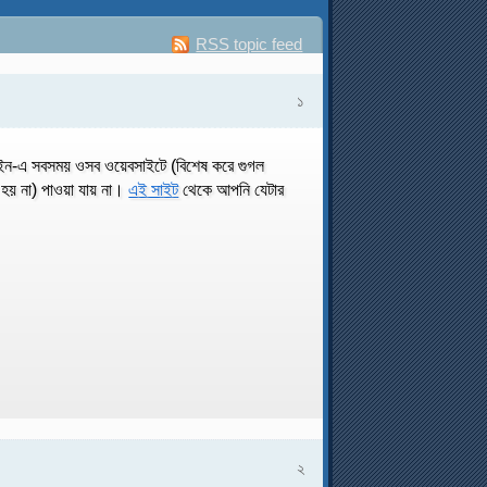
RSS topic feed
১
াইন-এ সবসময় ওসব ওয়েবসাইটে (বিশেষ করে গুগল
 হয় না) পাওয়া যায় না।
এই সাইট
থেকে আপনি যেটার
২