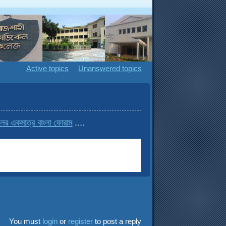
Active topics
Unanswered topics
মাত্র বাংলা ফোরাম
....
You must
login
or
register
to post a reply