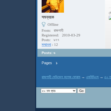
ম
সমন্বয়ক
Offline
From:
রাজশাহী
Registered:
2010-03-29
Posts:
৯৭৭
সম্মাননা
: 12
Posts: ৬
Pages
১
রাজশাহী মেডিকেল কলেজ ফোরাম
→
এমবিবিএস
→
৫০ ত