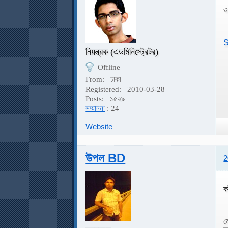
ও
S
নিয়ন্ত্রক (এডমিনিস্ট্রেটর)
Offline
From:
ঢাকা
Registered:
2010-03-28
Posts:
১৫২৯
সম্মাননা
: 24
Website
উপল BD
2
ক
ম