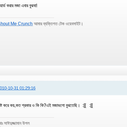
য়ার্ড করার মজা এবার বুঝবা!
hout Me Crunch
আমার ব্যক্তিগত টেক ওয়েবসাইট।
010-10-31 01:29:16
ষ্ট করে কয়,কত প্রকার ও কি কি?এই মজাগুলো বুঝতেছি। :[[ :[[
োঃ সাঈদুজ্জামান উপল