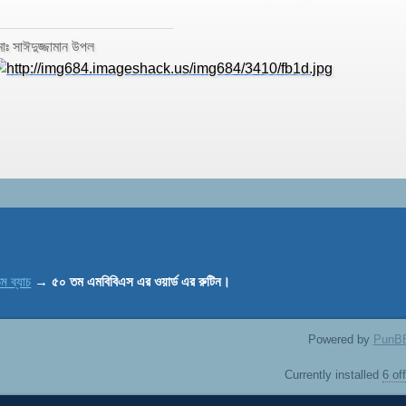
োঃ সাঈদুজ্জামান উপল
ম ব্যাচ
→
৫০ তম এমবিবিএস এর ওয়ার্ড এর রুটিন।
Powered by
PunB
Currently installed
6 of