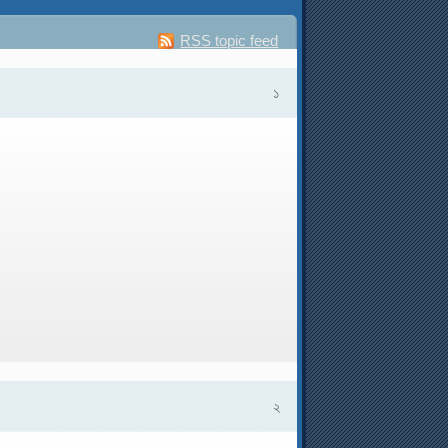
RSS topic feed
১
২