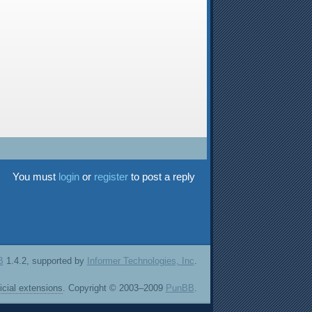
You must
login
or
register
to post a reply
B
1.4.2, supported by
Informer Technologies, Inc
.
ficial extensions
. Copyright © 2003–2009
PunBB
.