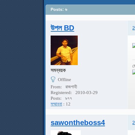
Posts: ৬
উপল BD
2
ম
সমন্বয়ক
Offline
From:
রাজশাহী
Registered:
2010-03-29
Posts:
৯৭৭
সম্মাননা
: 12
sawontheboss4
2