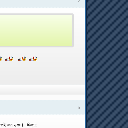
৫
৬
লেই মনে হচ্ছে। :চিন্তা: