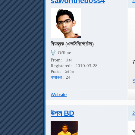
sawontheboss4
2
নিয়ন্ত্রক (এডমিনিস্ট্রেটর)
Offline
From:
ঢাকা
7
Registered:
2010-03-28
Posts:
১৫২৯
সম্মাননা
: 24
S
Website
উপল BD
2
স