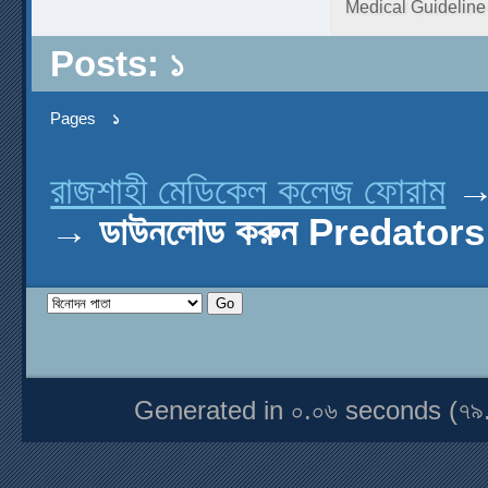
Medical Guidelin
Posts: ১
Pages
১
রাজশাহী মেডিকেল কলেজ ফোরাম
→
ডাউনলোড করুন Predators 
Generated in ০.০৬ seconds (৭৯