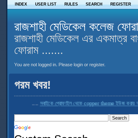
INDEX
USER LIST
RULES
SEARCH
REGISTER
রাজশাহী মেডিকেল কলেজ ফোর
রাজশাহী মেডিকেল এর একমাত্র বা
ফোরাম .......
You are not logged in.
Please login or register.
গরম খবর!
....
সবাইকে প্রোফাইল থেকে copper theme ইউজ করার অনুর