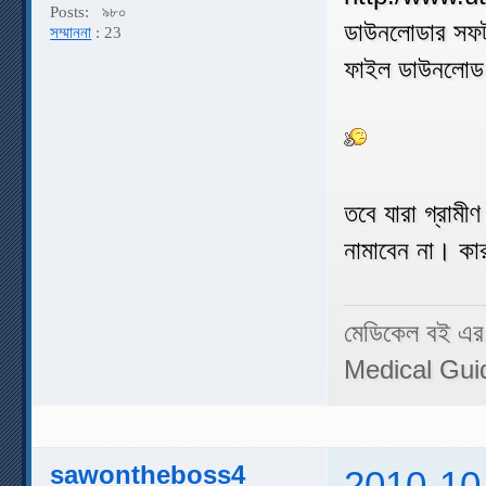
Posts:
৯৮০
ডাউনলোডার সফটও
সম্মাননা
: 23
ফাইল ডাউনলোড
তবে যারা গ্রামী
নামাবেন না। কা
মেডিকেল বই এর
Medical Gui
sawontheboss4
2010-10