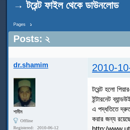
→
টরেন্ট ফাইল থেকে ডাউনলোড
Pages
১
Posts: ২
dr.shamim
2010-10
টরেন্ট হলো পিয়া
ইন্টারনেট ব্যা
এ পদ্ধতিতে দ্র
শামীম
করার জন্য রয়েছ
Offline
http:/www.utor
Registered:
2010-06-12